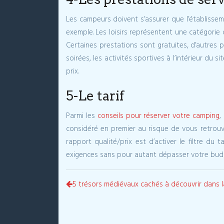
Les campeurs doivent s’assurer que l’établisse
exemple. Les loisirs représentent une catégorie d
Certaines prestations sont gratuites, d’autres p
soirées, les activités sportives à l’intérieur du
prix.
5-Le tarif
Parmi les
conseils pour réserver votre camping
,
considéré en premier au risque de vous retrouv
rapport qualité/prix est d’activer le filtre d
exigences sans pour autant dépasser votre budge
5 trésors médiévaux cachés à découvrir dans 