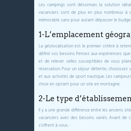
Les campings sont désormais la solution idéa
vacanciers sont de plus en plus nombreux à cho
mémorable sans pour autant dépasser le budget pr
1-L’emplacement géogr
La géolocalisation est le premier critère à ret
définir vos besoins. Pensez aux expériences que
et de relever celles susceptibles de vous plaire
réservation. Pour un séjour détente, choisissez
et aux activités de sport nautique. Les campeur
choix en optant pour un site en montagne.
2-Le type d’établisseme
Il y a une grande différence entre les anciens si
vacanciers avec des besoins variés. Avant de c
s’offrent à vous :