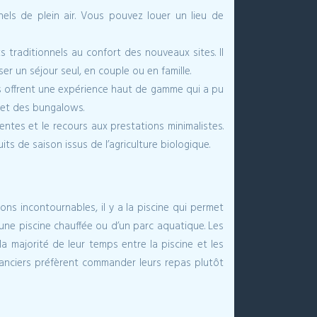
els de plein air. Vous pouvez louer un lieu de
s traditionnels au confort des nouveaux sites. Il
 un séjour seul, en couple ou en famille.
 ils offrent une expérience haut de gamme qui a pu
 et des bungalows.
tes et le recours aux prestations minimalistes.
s de saison issus de l’agriculture biologique.
ons incontournables, il y a la piscine qui permet
une piscine chauffée ou d’un parc aquatique. Les
a majorité de leur temps entre la piscine et les
vacanciers préfèrent commander leurs repas plutôt