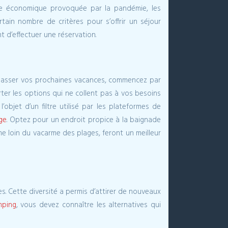
ise économique provoquée par la pandémie, les
tain nombre de critères pour s’offrir un séjour
 d’effectuer une réservation.
ez passer vos prochaines vacances, commencez par
ter les options qui ne collent pas à vos besoins
’objet d’un filtre utilisé par les plateformes de
ge
. Optez pour un endroit propice à la baignade
e loin du vacarme des plages, feront un meilleur
es. Cette diversité a permis d’attirer de nouveaux
mping
, vous devez connaître les alternatives qui