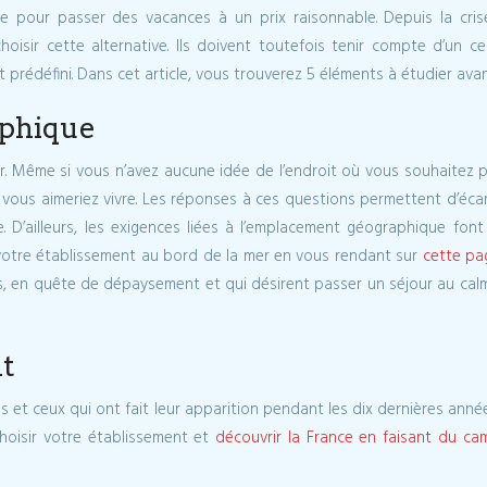
le pour passer des vacances à un prix raisonnable. Depuis la cr
isir cette alternative. Ils doivent toutefois tenir compte d’un cer
édéfini. Dans cet article, vous trouverez 5 éléments à étudier avant
aphique
enir. Même si vous n’avez aucune idée de l’endroit où vous souhait
 vous aimeriez vivre. Les réponses à ces questions permettent d’écar
. D’ailleurs, les exigences liées à l’emplacement géographique font l
 votre établissement au bord de la mer en vous rendant sur
cette pa
s, en quête de dépaysement et qui désirent passer un séjour au calm
nt
tes et ceux qui ont fait leur apparition pendant les dix dernières anné
hoisir votre établissement et
découvrir la France en faisant du ca