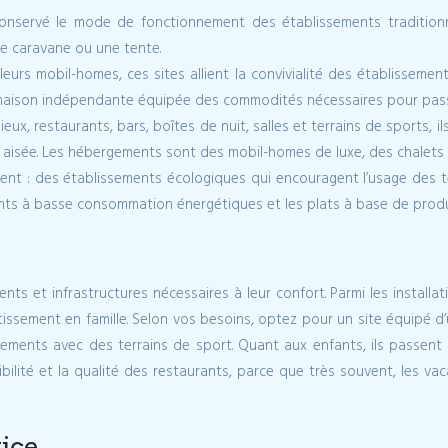
conservé le mode de fonctionnement des établissements traditionn
e caravane ou une tente.
eurs mobil-homes, ces sites allient la convivialité des établissement
maison indépendante équipée des commodités nécessaires pour passer
ieux, restaurants, bars, boîtes de nuit, salles et terrains de sports,
 aisée. Les hébergements sont des mobil-homes de luxe, des chalets
nt : des établissements écologiques qui encouragent l’usage des ten
nts à basse consommation énergétiques et les plats à base de produit
s et infrastructures nécessaires à leur confort. Parmi les installati
sement en famille. Selon vos besoins, optez pour un site équipé d’
sements avec des terrains de sport. Quant aux enfants, ils passent l
ponibilité et la qualité des restaurants, parce que très souvent, les 
vice