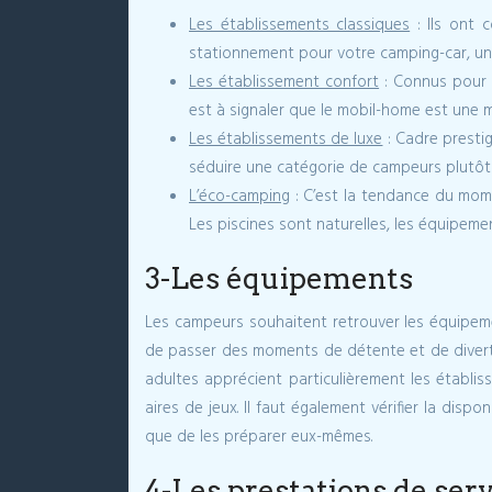
Les établissements classiques
: Ils ont 
stationnement pour votre camping-car, un
Les établissement confort
: Connus pour l
est à signaler que le mobil-home est une 
Les établissements de luxe
: Cadre prestig
séduire une catégorie de campeurs plutôt
L’éco-camping
: C’est la tendance du mome
Les piscines sont naturelles, les équipeme
3-Les équipements
Les campeurs souhaitent retrouver les équipement
de passer des moments de détente et de divertis
adultes apprécient particulièrement les établis
aires de jeux. Il faut également vérifier la dis
que de les préparer eux-mêmes.
4-Les prestations de ser