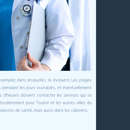
emple) dans lesquelles ils évoluent. Les plages
 pendant les jours ouvrables, et éventuellement
 d’heures doivent contacter les services qui se
iculièrement pour Toulon et les autres villes du
aisons de santé, mais aussi dans les cabinets.