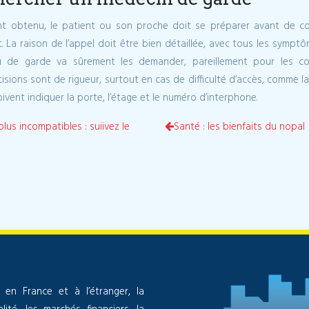
 obtenu, le patient ou son proche doit se préparer avant de com
. La raison de l’appel doit être bien détaillée, avec tous les symptô
u de garde va sûrement les demander, pareillement pour les c
récisions sont de rigueur, surtout en cas de difficulté d’accès, comm
ent indiquer la porte, l’étage et le numéro d’interphone.
lus incompatibles : suiivez le
Santé : les bienfaits du nopal
 en France et à l’étranger, la