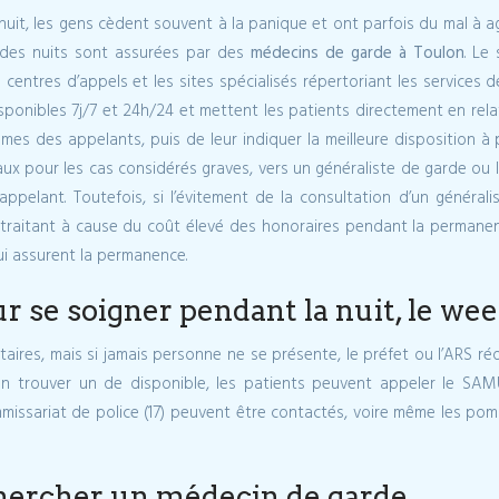
it, les gens cèdent souvent à la panique et ont parfois du mal à agi
 des nuits sont assurées par des
médecins de garde à Toulon
. Le
 centres d’appels et les sites spécialisés répertoriant les service
isponibles 7j/7 et 24h/24 et mettent les patients directement en rela
èmes des appelants, puis de leur indiquer la meilleure disposition à 
aux pour les cas considérés graves, vers un généraliste de garde ou l
appelant. Toutefois, si l’évitement de la consultation d’un généra
 traitant à cause du coût élevé des honoraires pendant la permanen
qui assurent la permanence.
r se soigner pendant la nuit, le wee
aires, mais si jamais personne ne se présente, le préfet ou l’ARS ré
en trouver un de disponible, les patients peuvent appeler le SAMU
mmissariat de police (17) peuvent être contactés, voire même les pomp
chercher un médecin de garde