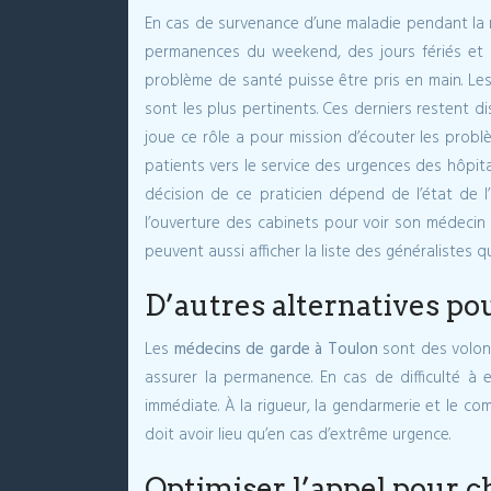
En cas de survenance d’une maladie pendant la nu
permanences du weekend, des jours fériés et
problème de santé puisse être pris en main. Les
sont les plus pertinents. Ces derniers restent d
joue ce rôle a pour mission d’écouter les probl
patients vers le service des urgences des hôpit
décision de ce praticien dépend de l’état de l’
l’ouverture des cabinets pour voir son médecin
peuvent aussi afficher la liste des généralistes 
D’autres alternatives pou
Les
médecins de garde à Toulon
sont des volont
assurer la permanence. En cas de difficulté à 
immédiate. À la rigueur, la gendarmerie et le co
doit avoir lieu qu’en cas d’extrême urgence.
Optimiser l’appel pour 