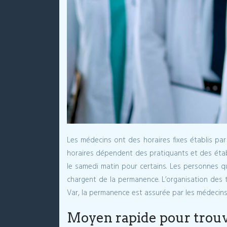
Les médecins ont des horaires fixes établis pa
horaires dépendent des pratiquants et des étab
le samedi matin pour certains. Les personnes q
chargent de la permanence. L’organisation des t
Var, la permanence est assurée par les médecins 
Moyen rapide pour trou