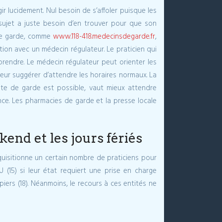
r lucidement. Nul besoin de s’affoler puisque les
 sujet a juste besoin d’en trouver pour que son
s de garde, comme
www.118-418.medecinsdegarde.fr
,
tion avec un médecin régulateur. Le praticien qui
prendre. Le médecin régulateur peut orienter les
eur suggérer d’attendre les horaires normaux. La
liste de garde est possible, vaut mieux attendre
ce.
Les pharmacies de garde et la presse locale
kend et les jours fériés
quisitionne un certain nombre de praticiens pour
 (15) si leur état requiert une prise en charge
iers (18). Néanmoins, le recours à ces entités ne