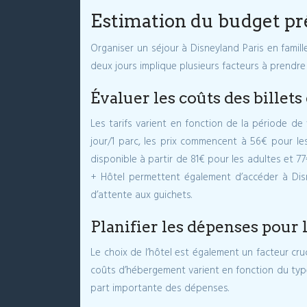
Estimation du budget pré
Organiser un séjour à Disneyland Paris en famille
deux jours implique plusieurs facteurs à prendr
Évaluer les coûts des billet
Les tarifs varient en fonction de la période de 
jour/1 parc, les prix commencent à 56€ pour les
disponible à partir de 81€ pour les adultes et 
+ Hôtel permettent également d’accéder à Disney
d’attente aux guichets.
Planifier les dépenses pour 
Le choix de l’hôtel est également un facteur cru
coûts d’hébergement varient en fonction du type
part importante des dépenses.