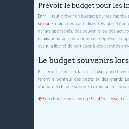
Prévoir le budget pour les i
Enfin, il faut prévoir un budget pour les imprév
séjour
. En plus des coûts fixes tels que l’héb
achats spontanés, des souvenirs ou des activi
estimations de coûts pour ces dépenses supplé
ayant la liberté de participer à des activités en
Le budget souvenirs lors 
Passer un séjour en famille à Disneyland Paris
feront le bonheur des petits et des grands. L
s’adapte à chaque saison. En explorant les boutiq
Bien choisir son camping : 5 critères essentiels