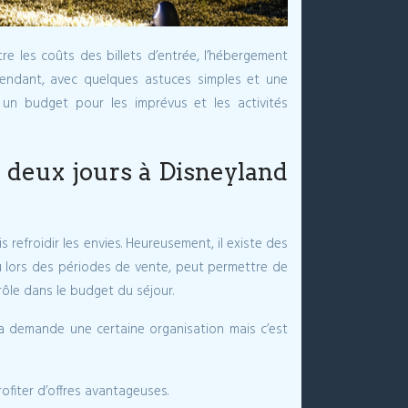
tre les coûts des billets d’entrée, l’hébergement
ependant, avec quelques astuces simples et une
 un budget pour les imprévus et les activités
e deux jours à Disneyland
 refroidir les envies. Heureusement, il existe des
 ou lors des périodes de vente, peut permettre de
ôle dans le budget du séjour.
la demande une certaine organisation mais c’est
fiter d’offres avantageuses.