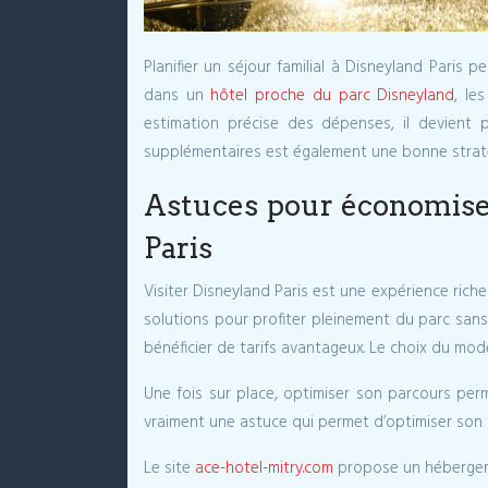
Planifier un séjour familial à Disneyland Paris 
dans un
hôtel proche du parc Disneyland
, le
estimation précise des dépenses, il devient 
supplémentaires est également une bonne stratégi
Astuces pour économiser 
Paris
Visiter Disneyland Paris est une expérience riche
solutions pour profiter pleinement du parc sans 
bénéficier de tarifs avantageux. Le choix du mo
Une fois sur place, optimiser son parcours per
vraiment une astuce qui permet d’optimiser son
Le site
ace-hotel-mitry.com
propose un hébergemen